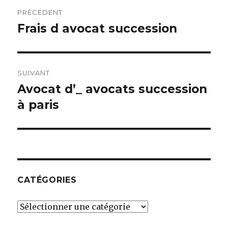
Navigation
PRÉCÉDENT
de
Frais d avocat succession
Article
précédent :
l’article
SUIVANT
Avocat d’_ avocats succession
Article
suivant :
à paris
CATÉGORIES
Catégories