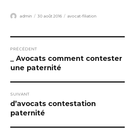
Auteur
Publié
Catégories
admin
30 août 2016
avocat-filiation
le
Navigation
PRÉCÉDENT
de
_ Avocats comment contester
Article
précédent :
une paternité
l’article
SUIVANT
d’avocats contestation
Article
suivant :
paternité