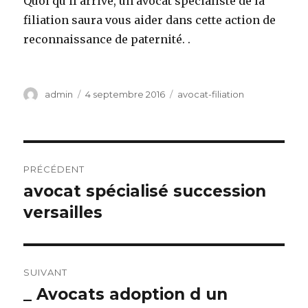
Quoi qu’il arrive, un avocat spécialiste de la
filiation saura vous aider dans cette action de
reconnaissance de paternité. .
Auteur
Publié
Catégories
admin
4 septembre 2016
avocat-filiation
le
Navigation
PRÉCÉDENT
de
avocat spécialisé succession
Article
précédent :
versailles
l’article
SUIVANT
_ Avocats adoption d un
Article