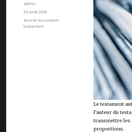
Auteur
admin
Publié
26 août 2016
le
Catégories
avocat succession
testament
Le testament aut
l’auteur du test
transmettre les
proportions.