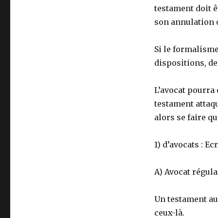
testament doit ê
son annulation o
Si le formalisme
dispositions, de
L’avocat pourra 
testament attaq
alors se faire q
1) d’avocats : E
A) Avocat régula
Un testament au
ceux-là.