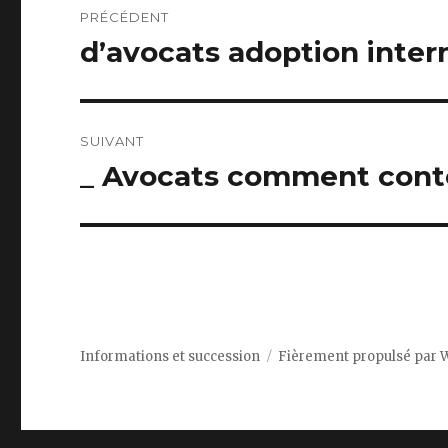
PRÉCÉDENT
de
d’avocats adoption inter
Article
précédent :
l’article
SUIVANT
_ Avocats comment conte
Article
suivant :
Informations et succession
Fièrement propulsé par 