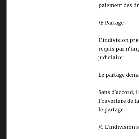
paiement des dr
/B Partage
L’
indivision
pren
requis par n’imp
judiciaire:
Le partage deman
Sans d’accord, i
l’ouverture de 
le partage.
/C L’indivision 