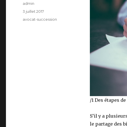
Auteur
admin
Publié
3 juillet 2017
le
Catégories
avocat-succession
/1 Des étapes de
S’il y a plusieur
le partage des 