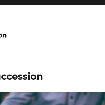
on
uccession