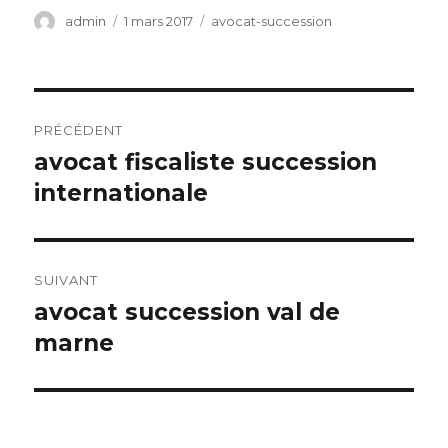
Auteur
Publié
Catégories
admin
1 mars 2017
avocat-succession
le
Navigation
PRÉCÉDENT
de
avocat fiscaliste succession
Article
précédent :
internationale
l’article
SUIVANT
avocat succession val de
Article
suivant :
marne