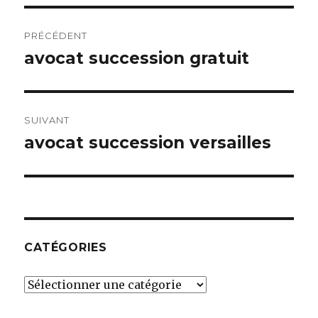
Navigation
PRÉCÉDENT
de
avocat succession gratuit
Article
précédent :
l’article
SUIVANT
avocat succession versailles
Article
suivant :
CATÉGORIES
Catégories