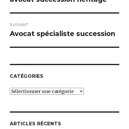
précédent :
l’article
SUIVANT
Avocat spécialiste succession
Article
suivant :
CATÉGORIES
Catégories
ARTICLES RÉCENTS