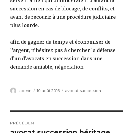
servent à rien qui diminueraient d’autant la
succession en cas de blocage, de conflits, et
avant de recourir à une procédure judiciaire
plus lourde.
afin de gagner du temps et économiser de
l’argent, n’hésitez pas à chercher la défense
d’un d’avocats en succession dans une
demande amiable, négociation.
Auteur
Publié
Catégories
admin
10 août 2016
avocat-succession
le
Navigation
PRÉCÉDENT
de
avocat succession héritage
Article