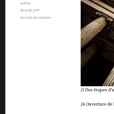
Auteur
admin
Publié
18 août 2017
le
Catégories
avocat-succession
/1 Des étapes d
/A Ouverture de